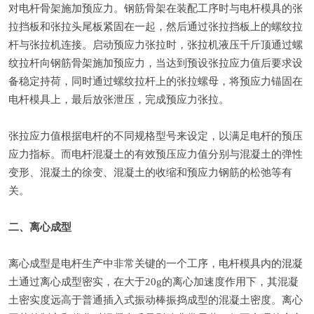
对电杆骨架施加预应力。钢筋骨架在装配工序时与
电杆模具
的张
拉挡板和张拉头尾板紧固在一起，然后通过张拉挡板上的螺纹拉
杆与张拉机连接。启动预应力张拉时，张拉机液压千斤顶通过螺
纹拉杆向钢筋骨架施加预应力，当达到预设张拉应力值后要求设
备稳定持荷，同时通过螺纹拉杆上的张拉螺母，将预应力锚固在
电杆模具上，最后放张泄压，完成预应力张拉。
张拉应力值根据电杆的不同规格型号来设定，以满足电杆的预压
应力指标。而电杆混凝土的有效预压应力值分别与混凝土的弹性
变形、混凝土的徐变、混凝土的收缩和预应力钢筋的松弛等有
关。
二、离心成型
离心成型是电杆生产中非常关键的一个工序，电杆模具内的混凝
土通过离心成型密实，在大于20g的离心加速度作用下，其混凝
土密实度远高于普通插入式振动棒振捣成型的混凝土密度。离心