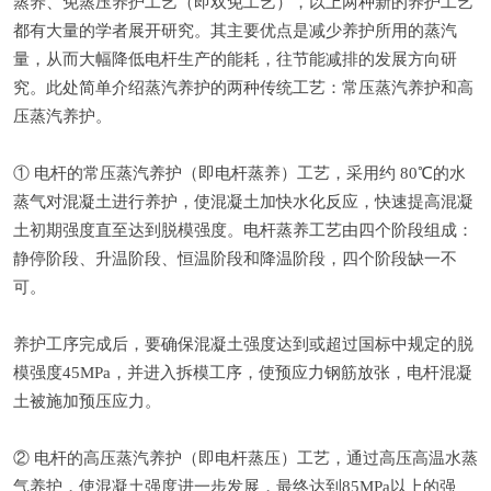
蒸养、免蒸压养护工艺（即双免工艺），以上两种新的养护工艺
都有大量的学者展开研究。其主要优点是减少养护所用的蒸汽
量，从而大幅降低电杆生产的能耗，往节能减排的发展方向研
究。此处简单介绍蒸汽养护的两种传统工艺：常压蒸汽养护和高
压蒸汽养护。
① 电杆的常压蒸汽养护（即电杆蒸养）工艺，采用约 80℃的水
蒸气对混凝土进行养护，使混凝土加快水化反应，快速提高混凝
土初期强度直至达到脱模强度。电杆蒸养工艺由四个阶段组成：
静停阶段、升温阶段、恒温阶段和降温阶段，四个阶段缺一不
可。
养护工序完成后，要确保混凝土强度达到或超过国标中规定的脱
模强度45MPa，并进入拆模工序，使预应力钢筋放张，电杆混凝
土被施加预压应力。
② 电杆的高压蒸汽养护（即电杆蒸压）工艺，通过高压高温水蒸
气养护，使混凝土强度进一步发展，最终达到85MPa以上的强